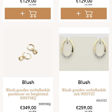
129
,
00
129
,
00
Blush
Blush
Blush gouden oorbelbedels
Blush gouden oorbelbedels
parelmoer en bergkristal
zirk 9053YZI
9091YMQ
349
,
00
259
,
00