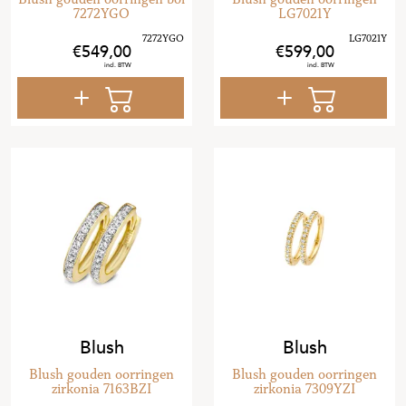
7272YGO
LG7021Y
549
,
00
599
,
00
Blush
Blush
Blush gouden oorringen
Blush gouden oorringen
zirkonia 7163BZI
zirkonia 7309YZI