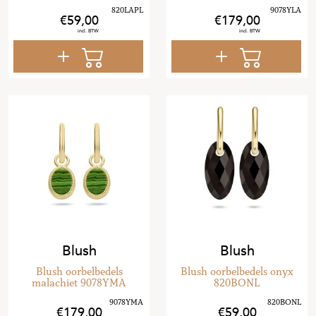
59
,
00
179
,
00
Blush
Blush
Blush oorbelbedels
Blush oorbelbedels onyx
malachiet 9078YMA
820BONL
179
,
00
59
,
00