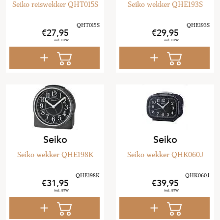
Seiko reiswekker QHT015S
Seiko wekker QHE193S
27
,
95
29
,
95
Seiko
Seiko
Seiko wekker QHE198K
Seiko wekker QHK060J
31
,
95
39
,
95