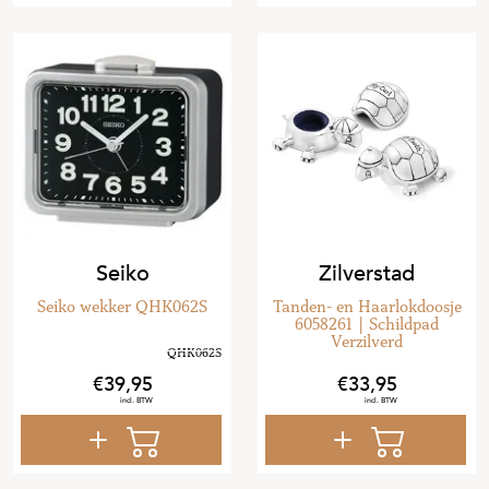
Seiko
Zilverstad
Seiko wekker QHK062S
Tanden- en Haarlokdoosje
6058261 | Schildpad
Verzilverd
39
,
95
33
,
95