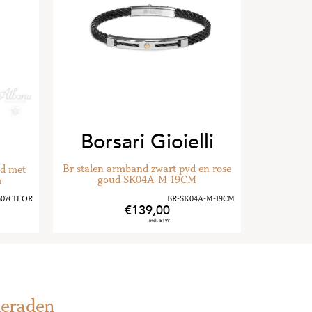
li
Fac
en rose
Gouden 
3m
349
,
00
ieraden