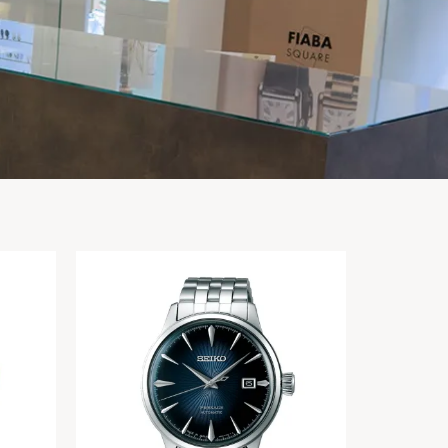
Maurice Lacroix
Maurice Lacroix 1975 751007-SS001-
130-3