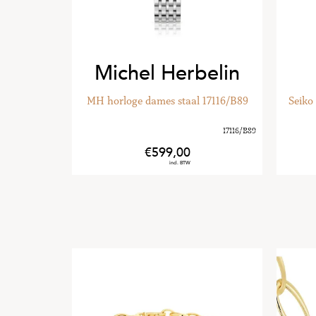
elin
Seiko
17116/B89
Seiko horloge heren staal SUR559P1
340
,
00