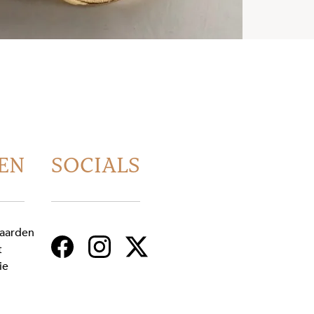
EN
SOCIALS
aarden
t
ie