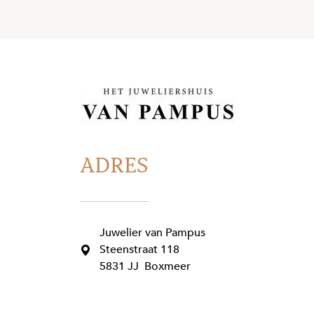
ADRES
Juwelier van Pampus
Steenstraat 118
5831 JJ Boxmeer
+31485571777
info@juweliervanpampus.nl