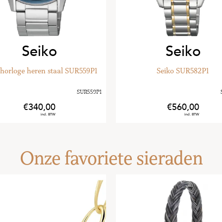
Seiko
Seiko
Seiko SUR582P1
Seiko Presage horloge heren S
560
,
00
440
,
00
Onze favoriete sieraden