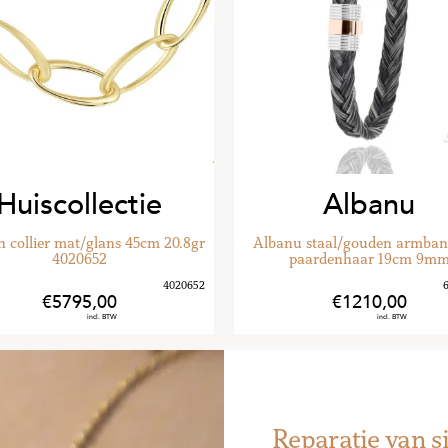
Borsari Gioiel
Albanu
Br stalen armband zwart pvd 
nu staal/gouden armband met
goud SK04A-M-19CM
paardenhaar 19cm 9mm
1210
,
00
139
,
00
Reparatie van s