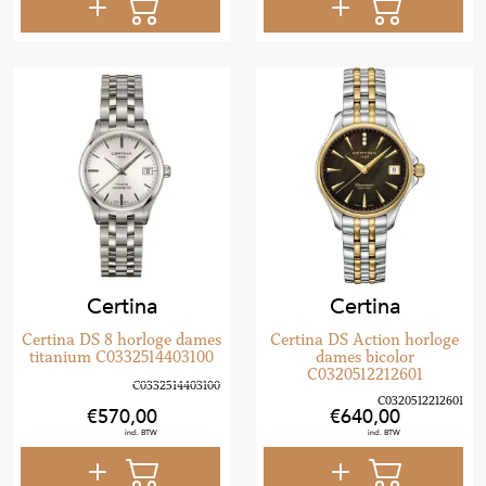
Certina
Certina
Certina DS 8 horloge dames
Certina DS Action horloge
titanium C0332514403100
dames bicolor
C0320512212601
570
,
00
640
,
00