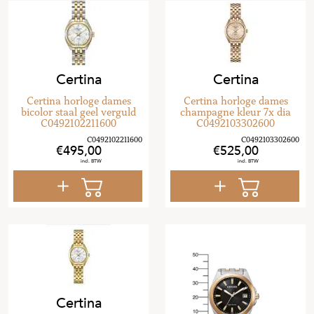
Certina
Certina
Certina horloge dames
Certina horloge dames
bicolor staal geel verguld
champagne kleur 7x dia
C0492102211600
C0492103302600
495
,
00
525
,
00
Certina