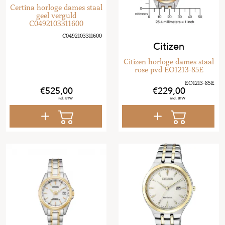
Certina horloge dames staal
geel verguld
C0492103311600
Citizen
Citizen horloge dames staal
rose pvd EO1213-85E
525
,
00
229
,
00