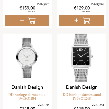
159
,
00
129
,
00
Danish Design
Danish Design
DD horloge dames staal
DD horloge dames staal
IV62Q1194
IV63Q1248
149
,
00
119
,
00