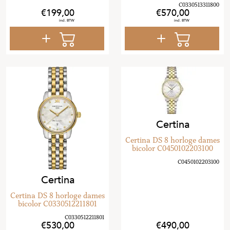
199
,
00
570
,
00
Certina
Certina DS 8 horloge dames
bicolor C0450102203100
Certina
Certina DS 8 horloge dames
bicolor C0330512211801
530
,
00
490
,
00