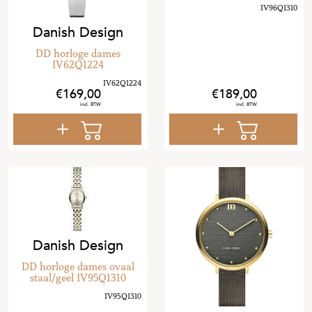
Danish Design
DD horloge dames
IV62Q1224
169
,
00
189
,
00
Danish Design
DD horloge dames ovaal
staal/geel IV95Q1310