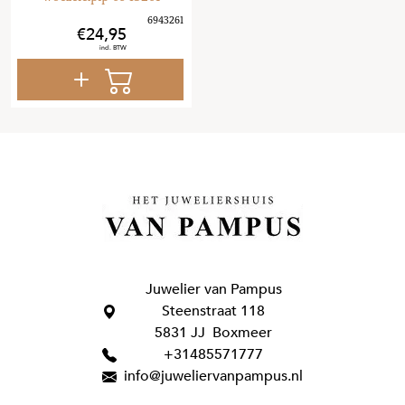
24
,
95
Juwelier van Pampus
Steenstraat 118
5831 JJ Boxmeer
+31485571777
info@juweliervanpampus.nl