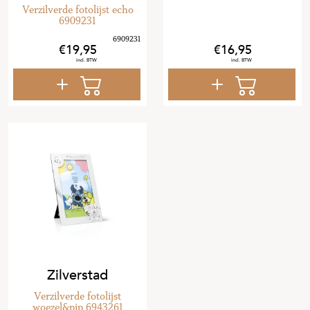
Verzilverde fotolijst echo
6909231
19
,
95
16
,
95
Zilverstad
Verzilverde fotolijst
woezel&pip 6943261