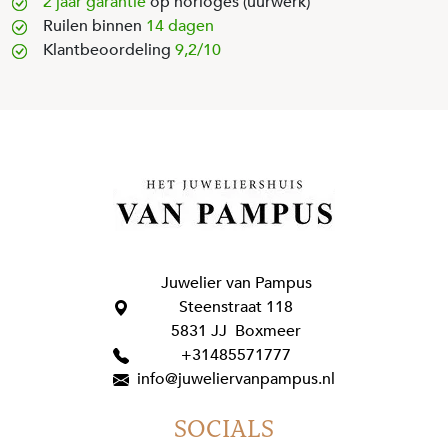
2 jaar garantie
op horloges (uurwerk)
Ruilen binnen
14 dagen
Klantbeoordeling
9,2/10
Juwelier van Pampus
Steenstraat 118
5831 JJ Boxmeer
+31485571777
info@juweliervanpampus.nl
SOCIALS