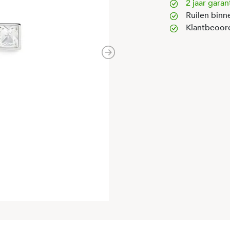
2 jaar garan
Ruilen binn
Klantbeoor
Next