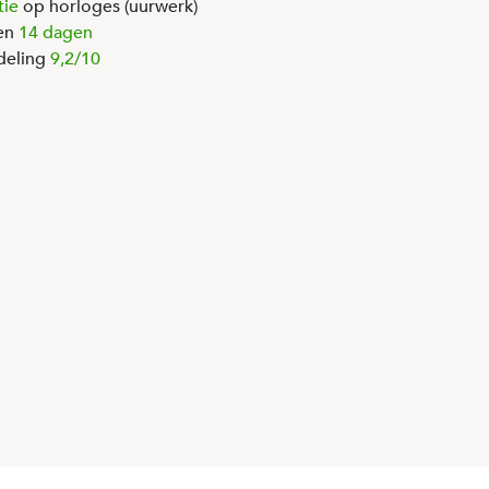
tie
op horloges (uurwerk)
en
14 dagen
deling
9,2/10