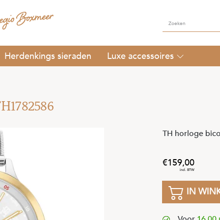
Herdenkings sieraden
Luxe accessoires
 TH1782586
TH horloge bic
159
,
00
IN WIN
Voor
16.00 