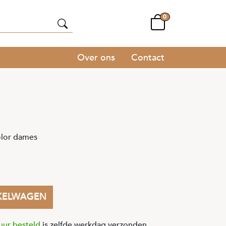
0
Over ons
Contact
olor dames
KELWAGEN
uur besteld
is zelfde werkdag verzonden