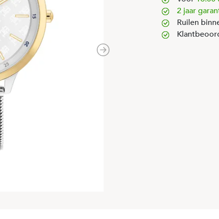
2 jaar garan
Ruilen binn
Klantbeoor
Next