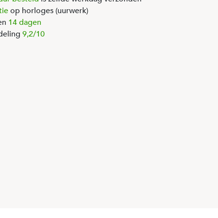
tie
op horloges (uurwerk)
en
14 dagen
deling
9,2/10