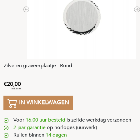
Previous
N
Zilveren graveerplaatje - Rond
20
,
00
IN WINKELWAGEN
Voor
16.00 uur besteld
is zelfde werkdag verzonden
2 jaar garantie
op horloges (uurwerk)
Ruilen binnen
14 dagen