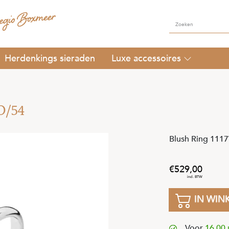
Herdenkings sieraden
Luxe accessoires
O/54
Blush Ring 1117
529
,
00
IN WIN
Voor
16.00 