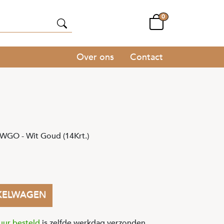
0
Over ons
Contact
WGO - Wit Goud (14Krt.)
KELWAGEN
uur besteld
is zelfde werkdag verzonden