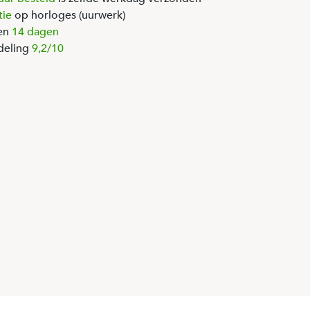
tie
op horloges (uurwerk)
en
14 dagen
deling
9,2/10