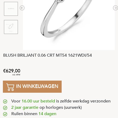
Previous
N
BLUSH BRILJANT 0.06 CRT MT54 1621WDI/54
629
,
00
IN WINKELWAGEN
Voor
16.00 uur besteld
is zelfde werkdag verzonden
2 jaar garantie
op horloges (uurwerk)
Ruilen binnen
14 dagen