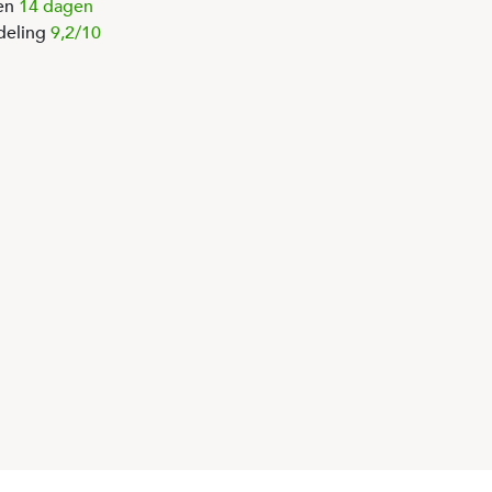
en
14 dagen
deling
9,2/10