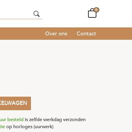
0
Over ons
Contact
KELWAGEN
uur besteld
is zelfde werkdag verzonden
tie
op horloges (uurwerk)