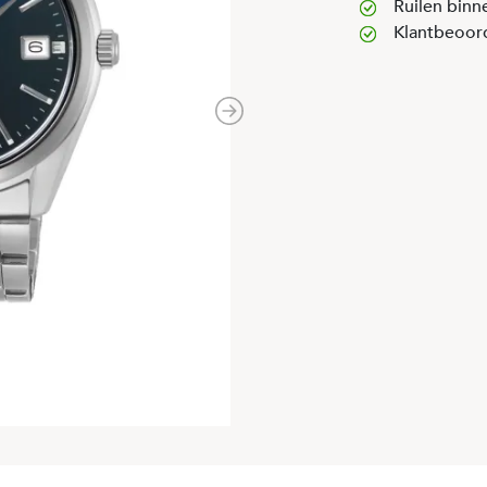
Ruilen binn
Klantbeoor
Next