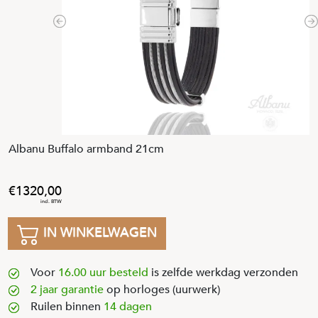
Previous
N
Albanu Buffalo armband 21cm
1320
,
00
IN WINKELWAGEN
Voor
16.00 uur besteld
is zelfde werkdag verzonden
2 jaar garantie
op horloges (uurwerk)
Ruilen binnen
14 dagen