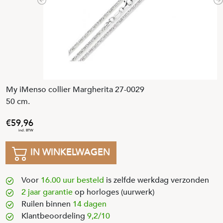
Previous
N
My iMenso collier Margherita 27-0029
50 cm.
59
,
96
IN WINKELWAGEN
Voor
16.00 uur besteld
is zelfde werkdag verzonden
2 jaar garantie
op horloges (uurwerk)
Ruilen binnen
14 dagen
Klantbeoordeling
9,2/10