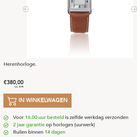
Previous
N
Herenhorloge.
380
,
00
IN WINKELWAGEN
Voor
16.00 uur besteld
is zelfde werkdag verzonden
2 jaar garantie
op horloges (uurwerk)
Ruilen binnen
14 dagen