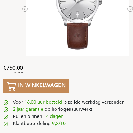
Previous
N
750
,
00
IN WINKELWAGEN
Voor
16.00 uur besteld
is zelfde werkdag verzonden
2 jaar garantie
op horloges (uurwerk)
Ruilen binnen
14 dagen
Klantbeoordeling
9,2/10