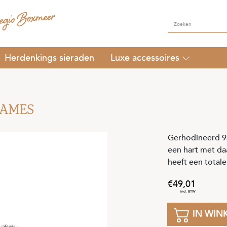
Herdenkings sieraden
Luxe accessoires
DAMES
Gerhodineerd 92
een hart met daa
heeft een total
49
,
01
IN WIN