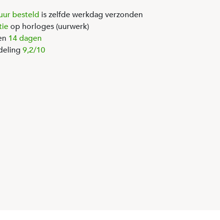
uur besteld
is zelfde werkdag verzonden
tie
op horloges (uurwerk)
en
14 dagen
deling
9,2/10