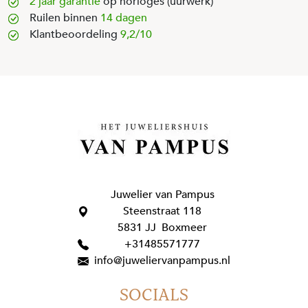
2 jaar garantie
op horloges (uurwerk)
Ruilen binnen
14 dagen
Klantbeoordeling
9,2/10
Juwelier van Pampus
Steenstraat 118
5831 JJ Boxmeer
+31485571777
info@juweliervanpampus.nl
SOCIALS