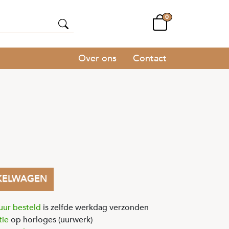
0
Over ons
Contact
KELWAGEN
uur besteld
is zelfde werkdag verzonden
tie
op horloges (uurwerk)