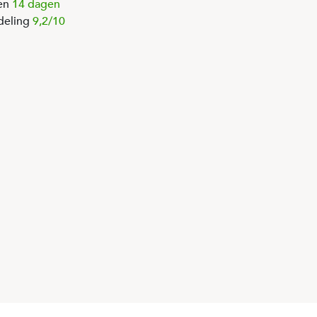
en
14 dagen
deling
9,2/10