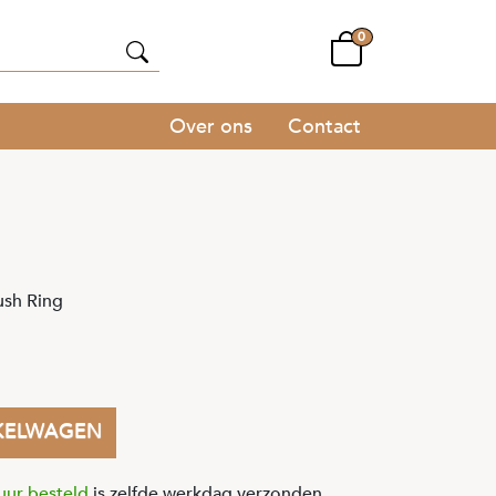
0
Over ons
Contact
sh Ring
KELWAGEN
uur besteld
is zelfde werkdag verzonden