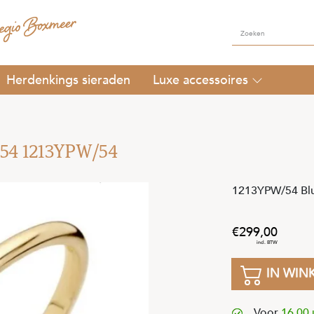
Herdenkings sieraden
Luxe accessoires
t 54 1213YPW/54
1213YPW/54 Blu
299
,
00
IN WIN
Voor
16.00 