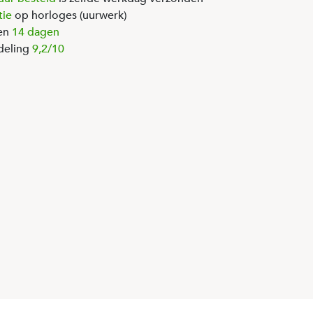
tie
op horloges (uurwerk)
en
14 dagen
deling
9,2/10