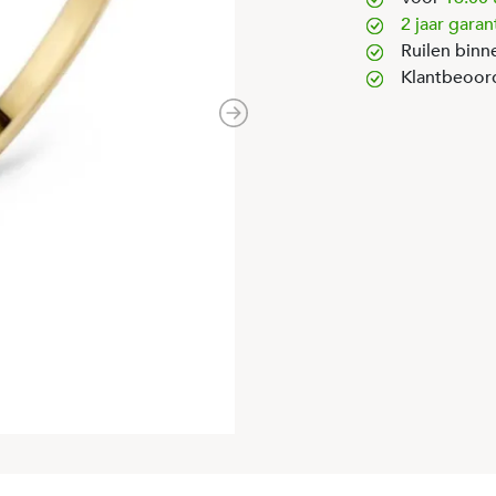
2 jaar garan
Ruilen binn
Klantbeoor
Next