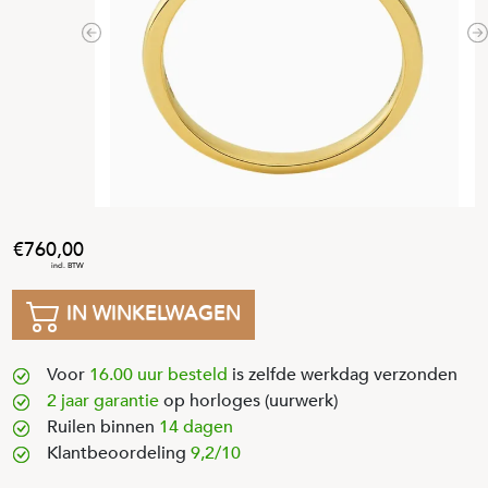
Previous
N
760
,
00
IN WINKELWAGEN
Voor
16.00 uur besteld
is zelfde werkdag verzonden
2 jaar garantie
op horloges (uurwerk)
Ruilen binnen
14 dagen
Klantbeoordeling
9,2/10