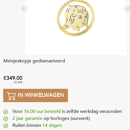
Previous
N
Meisjeskopje gediamanteerd
349
,
00
IN WINKELWAGEN
Voor
16.00 uur besteld
is zelfde werkdag verzonden
2 jaar garantie
op horloges (uurwerk)
Ruilen binnen
14 dagen