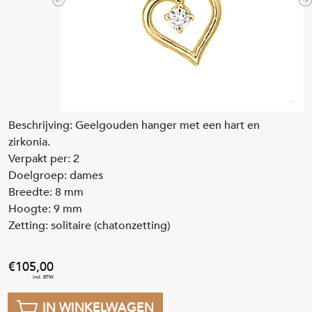
Previous
N
Beschrijving: Geelgouden hanger met een hart en
zirkonia.
Verpakt per: 2
Doelgroep: dames
Breedte: 8 mm
Hoogte: 9 mm
Zetting: solitaire (chatonzetting)
105
,
00
IN WINKELWAGEN