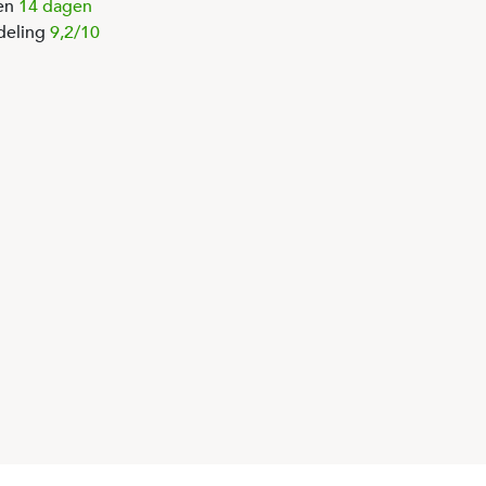
en
14 dagen
deling
9,2/10