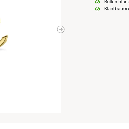
Ruilen binn
Klantbeoor
Next