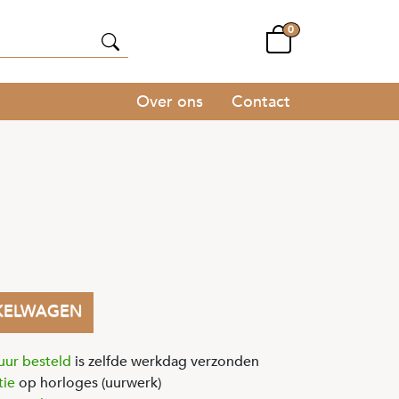
0
Over ons
Contact
KELWAGEN
uur besteld
is zelfde werkdag verzonden
tie
op horloges (uurwerk)