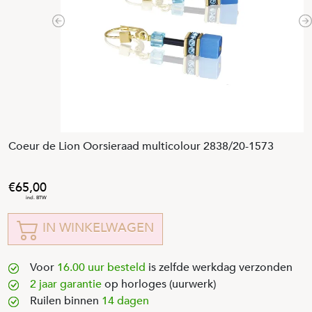
Previous
N
Coeur de Lion Oorsieraad multicolour 2838/20-1573
65
,
00
IN WINKELWAGEN
Voor
16.00 uur besteld
is zelfde werkdag verzonden
2 jaar garantie
op horloges (uurwerk)
Ruilen binnen
14 dagen