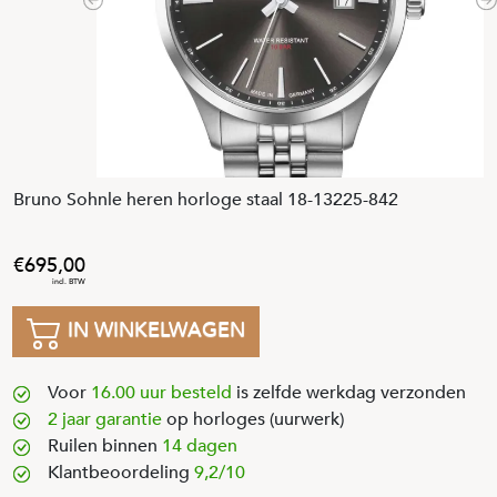
Previous
N
Bruno Sohnle heren horloge staal 18-13225-842
695
,
00
IN WINKELWAGEN
Voor
16.00 uur besteld
is zelfde werkdag verzonden
2 jaar garantie
op horloges (uurwerk)
Ruilen binnen
14 dagen
Klantbeoordeling
9,2/10