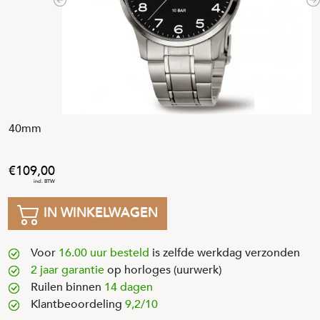
Previous
N
40mm
109
,
00
IN WINKELWAGEN
Voor
16.00 uur besteld
is zelfde werkdag verzonden
2 jaar garantie
op horloges (uurwerk)
Ruilen binnen
14 dagen
Klantbeoordeling
9,2/10