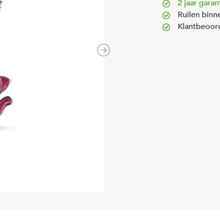
2 jaar garan
Ruilen binn
Klantbeoor
Next