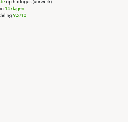
tie
op horloges (uurwerk)
en
14 dagen
deling
9,2/10