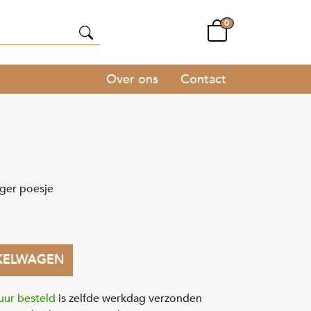
0
Over ons
Contact
anger poesje
KELWAGEN
uur besteld
is zelfde werkdag verzonden