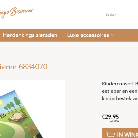
Herdenkings sieraden
Luxe accessoires
dieren 6834070
Kindercouvert B
eetleper en een 
kinderbestek w
29
,
95
IN WIN