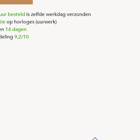
uur besteld
is zelfde werkdag verzonden
tie
op horloges (uurwerk)
en
14 dagen
deling
9,2/10